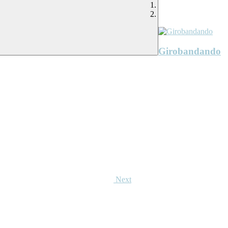
Girobandando
Next