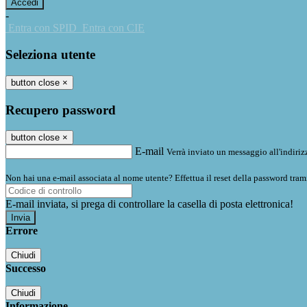
-
Entra con SPID
Entra con CIE
Seleziona utente
button close
×
Recupero password
button close
×
E-mail
Verrà inviato un messaggio all'indirizz
Non hai una e-mail associata al nome utente? Effettua il reset della password tram
E-mail inviata, si prega di controllare la casella di posta elettronica!
Errore
Chiudi
Successo
Chiudi
Informazione