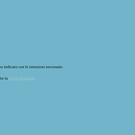
o indicato con le istruzioni necessarie.
ite la
Login Spaggiari