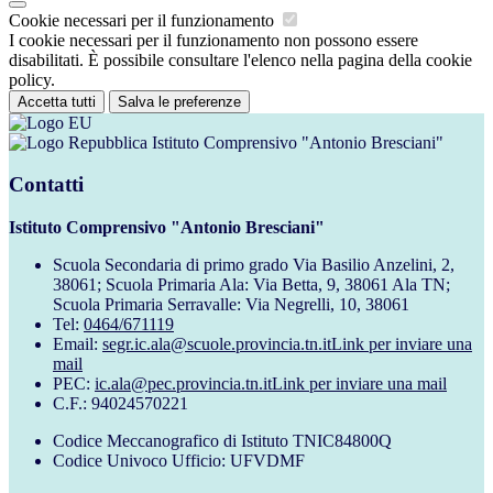
Cookie necessari per il funzionamento
I cookie necessari per il funzionamento non possono essere
disabilitati. È possibile consultare l'elenco nella pagina della cookie
policy.
Accetta tutti
Salva le preferenze
Istituto Comprensivo "Antonio Bresciani"
Contatti
Istituto Comprensivo "Antonio Bresciani"
Scuola Secondaria di primo grado Via Basilio Anzelini, 2,
38061; Scuola Primaria Ala: Via Betta, 9, 38061 Ala TN;
Scuola Primaria Serravalle: Via Negrelli, 10, 38061
Tel:
0464/671119
Email:
segr.ic.ala@scuole.provincia.tn.it
Link per inviare una
mail
PEC:
ic.ala@pec.provincia.tn.it
Link per inviare una mail
C.F.: 94024570221
Codice Meccanografico di Istituto TNIC84800Q
Codice Univoco Ufficio: UFVDMF