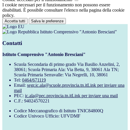
I cookie necessari per il funzionamento non possono essere
disabilitati. È possibile consultare l'elenco nella pagina della cookie
policy.
Accetta tutti
Salva le preferenze
Istituto Comprensivo "Antonio Bresciani"
Contatti
Istituto Comprensivo "Antonio Bresciani"
Scuola Secondaria di primo grado Via Basilio Anzelini, 2,
38061; Scuola Primaria Ala: Via Betta, 9, 38061 Ala TN;
Scuola Primaria Serravalle: Via Negrelli, 10, 38061
Tel:
0464/671119
Email:
segr.ic.ala@scuole.provincia.tn.it
Link per inviare una
mail
PEC:
ic.ala@pec.provincia.tn.it
Link per inviare una mail
C.F.: 94024570221
Codice Meccanografico di Istituto TNIC84800Q
Codice Univoco Ufficio: UFVDMF