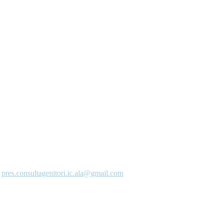
o
pres.consultagenitori.ic.ala@
gmail.com