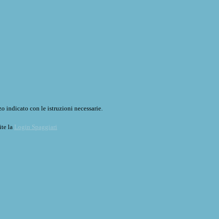
o indicato con le istruzioni necessarie.
ite la
Login Spaggiari