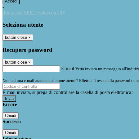
-
Entra con SPID
Entra con CIE
Seleziona utente
button close
×
Recupero password
button close
×
E-mail
Verrà inviato un messaggio all'indirizz
Non hai una e-mail associata al nome utente? Effettua il reset della password tram
E-mail inviata, si prega di controllare la casella di posta elettronica!
Errore
Chiudi
Successo
Chiudi
Informazione