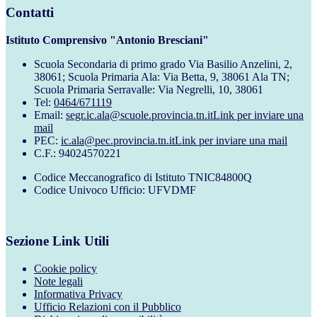
Contatti
Istituto Comprensivo "Antonio Bresciani"
Scuola Secondaria di primo grado Via Basilio Anzelini, 2,
38061; Scuola Primaria Ala: Via Betta, 9, 38061 Ala TN;
Scuola Primaria Serravalle: Via Negrelli, 10, 38061
Tel:
0464/671119
Email:
segr.ic.ala@scuole.provincia.tn.it
Link per inviare una
mail
PEC:
ic.ala@pec.provincia.tn.it
Link per inviare una mail
C.F.: 94024570221
Codice Meccanografico di Istituto TNIC84800Q
Codice Univoco Ufficio: UFVDMF
Sezione Link Utili
Cookie policy
Note legali
Informativa Privacy
Ufficio Relazioni con il Pubblico